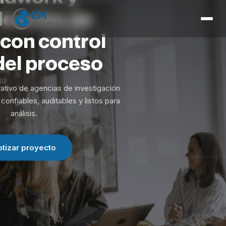
Inicio
lección
de
Servicios
con
control
Herramientas
del
proceso
Expertise
ativo de agencias de investigación
Contacto
confiables, auditables y listos para
análisis.
otizar proyecto