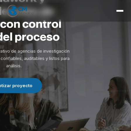
Inicio
lección
de
Servicios
con
control
Herramientas
del
proceso
Expertise
ativo de agencias de investigación
Contacto
confiables, auditables y listos para
análisis.
otizar proyecto