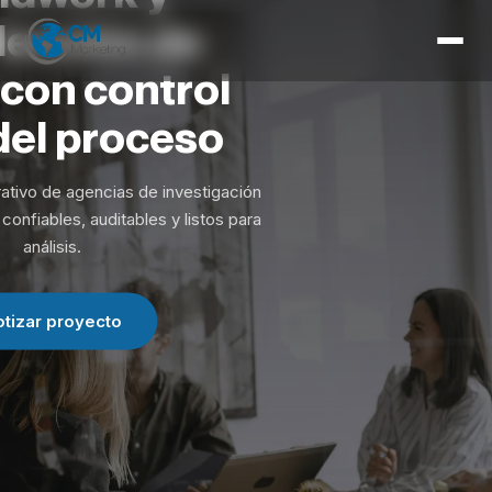
Inicio
lección
de
Servicios
con
control
Herramientas
del
proceso
Expertise
ativo de agencias de investigación
Contacto
confiables, auditables y listos para
análisis.
otizar proyecto